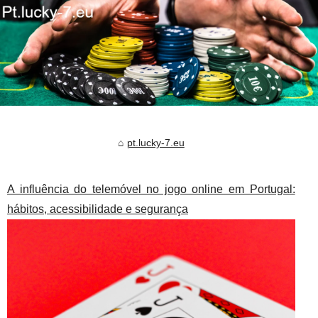
pt.lucky-7.eu
A influência do telemóvel no jogo online em Portugal:
hábitos, acessibilidade e segurança